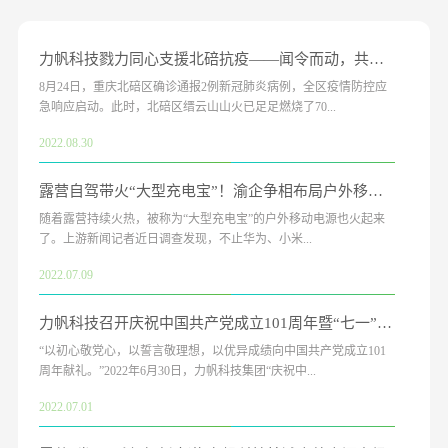
力帆科技戮力同心支援北碚抗疫——闻令而动，共克时艰！
8月24日，重庆北碚区确诊通报2例新冠肺炎病例，全区疫情防控应
急响应启动。此时，北碚区缙云山山火已足足燃烧了70...
2022.08.30
露营自驾带火“大型充电宝”！渝企争相布局户外移动电源
随着露营持续火热，被称为“大型充电宝”的户外移动电源也火起来
了。上游新闻记者近日调查发现，不止华为、小米...
2022.07.09
力帆科技召开庆祝中国共产党成立101周年暨“七一”表彰大会
“以初心敬党心，以誓言敬理想，以优异成绩向中国共产党成立101
周年献礼。”2022年6月30日，力帆科技集团“庆祝中...
2022.07.01